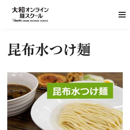
ヘルプ・サポート
別言語サイト
昆布水つけ麺
サインイン
無料でアカウント作成